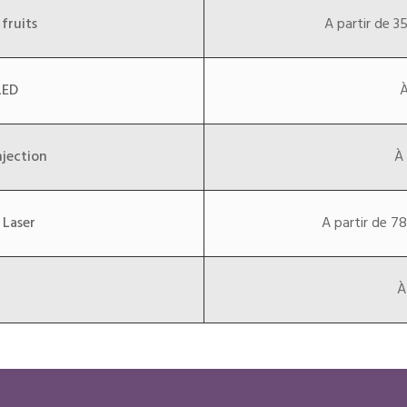
fruits
A partir de 35
 LED
À
njection
À 
 Laser
A partir de 78
À