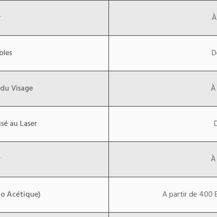
r
À
ables
D
 du Visage
À
sé au Laser
r
À
lo Acétique)
A partir de 400 E