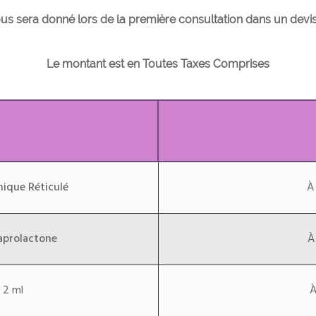
ous sera donné lors de la première consultation dans un devi
Le montant est en Toutes Taxes Comprises
ique Réticulé
À
aprolactone
À
 2 ml
À partir de 