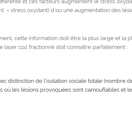
ifférente et ces facteurs augmentent le stress oxydan
t = stress oxydant) d’où une augmentation des lésio
ment, cette information doit être la plus large et la 
 laser co2 fractionné doit connaître parfaitement :
vec distinction de l’isolation sociale totale (nombre d
urs où les lésions provoquées sont camouflables et le