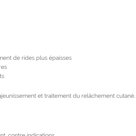
ment de rides plus épaisses
res
ts
, rajeunissement et traitement du relâchement cutané.
t, contre indications